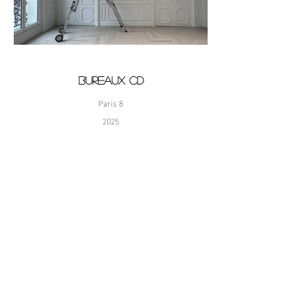
BUREAUX CD
Paris 8
2025
architecte avec Marco Costanzi Architetti
architect local:
Barthélémy Griño
7 000 m2
photos ©MCGCa
© 2021 mcgca